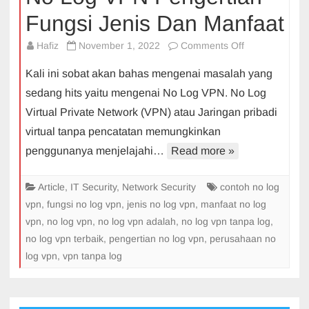
Fungsi Jenis Dan Manfaat
on
Hafiz
November 1, 2022
Comments Off
No
Kali ini sobat akan bahas mengenai masalah yang
Log
sedang hits yaitu mengenai No Log VPN. No Log
VPN
Virtual Private Network (VPN) atau Jaringan pribadi
Pengertian
virtual tanpa pencatatan memungkinkan
Fungsi
Jenis
penggunanya menjelajahi…
Read more »
Dan
Manfaat
Article
,
IT Security
,
Network Security
contoh no log
vpn
,
fungsi no log vpn
,
jenis no log vpn
,
manfaat no log
vpn
,
no log vpn
,
no log vpn adalah
,
no log vpn tanpa log
,
no log vpn terbaik
,
pengertian no log vpn
,
perusahaan no
log vpn
,
vpn tanpa log