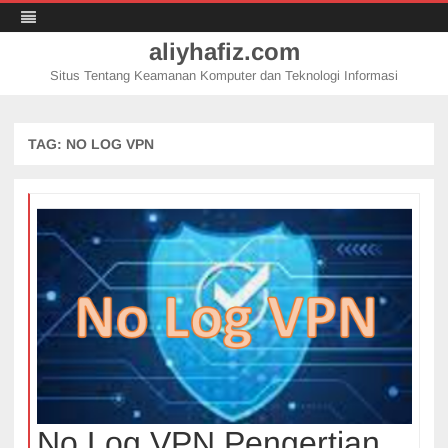
aliyhafiz.com
Situs Tentang Keamanan Komputer dan Teknologi Informasi
Skip
to
content
TAG:
NO LOG VPN
No Log VPN Pengertian