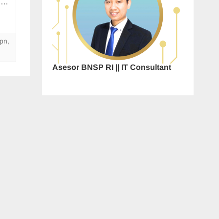
hi…
vpn
,
Asesor BNSP RI || IT Consultant