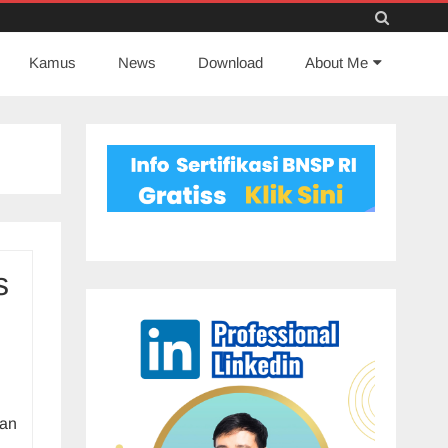
Skip
Kamus
News
to
Download
About Me
content
s
gan