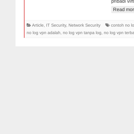
pribadi v
Read mor
Article
,
IT Security
,
Network Security
contoh no l
no log vpn adalah
,
no log vpn tanpa log
,
no log vpn terba