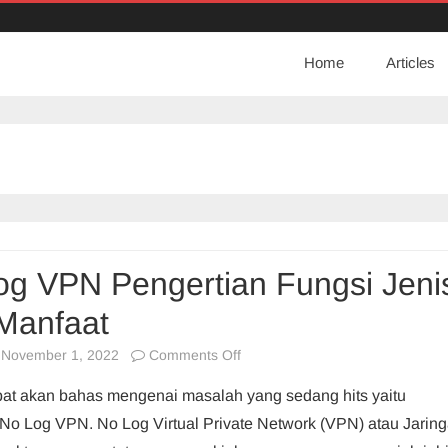
Home
Articles
og VPN Pengertian Fungsi Jeni
Manfaat
on
November 1, 2022
Comments Off
No
obat akan bahas mengenai masalah yang sedang hits yaitu
Log
No Log VPN. No Log Virtual Private Network (VPN) atau Jarin
VPN