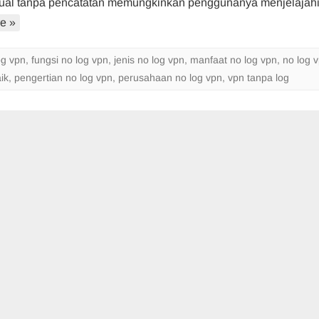
irtual tanpa pencatatan memungkinkan penggunanya menjelaja
Pengertian
e »
Fungsi
Jenis
Dan
og vpn
,
fungsi no log vpn
,
jenis no log vpn
,
manfaat no log vpn
,
no log 
Manfaat
ik
,
pengertian no log vpn
,
perusahaan no log vpn
,
vpn tanpa log