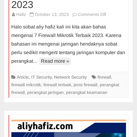
2023
on
Hafiz
October 13, 2023
Comments Off
7
Halo sobat aliy hafiz kali ini kita akan bahas
Firewall
mengenai 7 Firewall Mikrotik Terbaik 2023. Karena
Mikrotik
bahasan ini mengenai jaringan hendaknya sobat
Terbaik
perlu sedikit mengerti tentang jaringan komputer dan
2023
perangkat…
Read more »
Article
,
IT Security
,
Network Security
firewall
,
firewall mikrotik
,
firewall terbaik
,
jenis firewall
,
perangkat
firewall
,
perangkat jaringan
,
perangkat keamanan