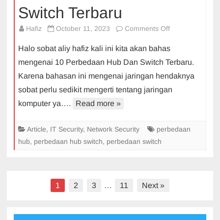
Switch Terbaru
on
Hafiz
October 11, 2023
Comments Off
10
Halo sobat aliy hafiz kali ini kita akan bahas
Perbedaan
mengenai 10 Perbedaan Hub Dan Switch Terbaru.
Hub
Karena bahasan ini mengenai jaringan hendaknya
Dan
sobat perlu sedikit mengerti tentang jaringan
Switch
Terbaru
komputer ya….
Read more »
Article
,
IT Security
,
Network Security
perbedaan
hub
,
perbedaan hub switch
,
perbedaan switch
Posts
1
2
3
…
11
Next »
pagination