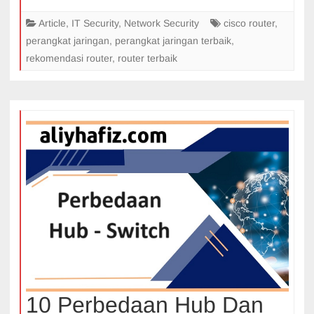
Article
,
IT Security
,
Network Security
cisco router
,
perangkat jaringan
,
perangkat jaringan terbaik
,
rekomendasi router
,
router terbaik
10 Perbedaan Hub Dan