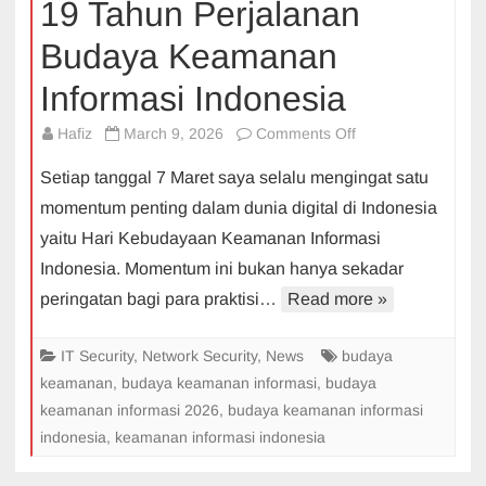
19 Tahun Perjalanan
Budaya Keamanan
Informasi Indonesia
on
Hafiz
March 9, 2026
Comments Off
19
Setiap tanggal 7 Maret saya selalu mengingat satu
Tahun
momentum penting dalam dunia digital di Indonesia
Perjalanan
yaitu Hari Kebudayaan Keamanan Informasi
Budaya
Indonesia. Momentum ini bukan hanya sekadar
Keamanan
Informasi
peringatan bagi para praktisi…
Read more »
Indonesia
IT Security
,
Network Security
,
News
budaya
keamanan
,
budaya keamanan informasi
,
budaya
keamanan informasi 2026
,
budaya keamanan informasi
indonesia
,
keamanan informasi indonesia