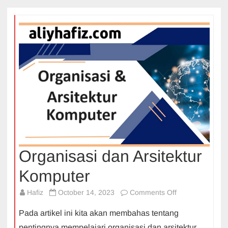
Organisasi dan Arsitektur
Komputer
on
Hafiz
October 14, 2023
Comments Off
Organisasi
Pada artikel ini kita akan membahas tentang
dan
pentingnya mempelajari organisasi dan arsitektur