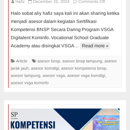
on
Hafiz
December 25, 2024
Comments Off
Asesor
Halo sobat aliy hafiz saya kali ini akan sharing ketika
Sertifikasi
menjadi asesor dalam kegiatan Sertifikasi
BNSP
Kompetensi BNSP Secara Daring Program VSGA
Secara
Digitalent Kominfo. Vocational School Graduate
Daring
Program
Academy atau disingkat VSGA…
Read more »
VSGA
Digitalent
Article
asesor bnsp
,
asesor bnsp lampung
,
asesor
Kominfo
jarak jauh
,
asesor komdigi
,
asesor kompetensi bnsp
,
asesor lampung
,
asesor vsga
,
asesor vsga komdigi
,
asesor vsga kominfo