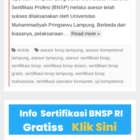
BNSP
Sertifikasi Profesi (BNSP) melalui asesor telah
Universitas
sukses dilaksanakan oleh Universitas
Muhammadiy
Pringsewu
Muhammadiyah Pringsewu Lampung. Berbeda dari
Lampung
biasanya, pelaksanaan…
Read more »
Article
asesor bnsp lampung
,
asesor kompetensi
lampung
,
asesor lampung
,
asesor sertifikasi bnsp
,
sertifikasi bnsp
,
sertifikasi bnsp dosen
,
sertifikasi bnsp
gratis
,
sertifikasi bnsp lampung
,
sertifikasi bnsp
mahasiswa
,
sertifikasi operator komputer
,
uji kompetensi