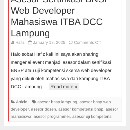
Web Developer
Mahasiswa ITBA DCC
Lampung
on
Hafiz
January 18, 2025
Comments Off
Asesor
Halo sobat Hafiz kali ini saya akan sharing
Sertifikasi
mengenai event menjadi asesor dalam sertifikasi
BNSP
BNSP atau uji kompetensi skema web developer
Web
yang diikuti oleh mahasiswa dari kampung ITBA
Developer
Mahasiswa
DCC Lampung….
Read more »
ITBA
DCC
Article
asesor bnsp lampung
,
asesor bnsp web
Lampung
developer
,
asesor dosen
,
asesor kompetensi bnsp
,
asesor
mahasiswa
,
asesor programmer
,
asesor uji kompetensi