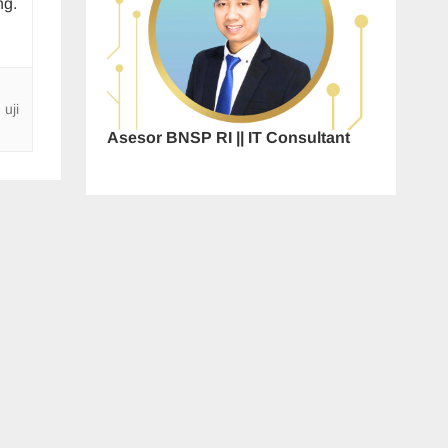
ng.
,
uji
Asesor BNSP RI || IT Consultant