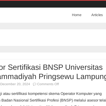
Home
Articles
r Sertifikasi BNSP Universitas
mmadiyah Pringsewu Lampun
on
December 20, 2024
Comments Off
Asesor
ji atau sertifikasi kompetensi skema Operator Komputer yang
Sertifikasi
h Badan Nasional Sertifikasi Profesi (BNSP) melalui asesor tela
BNSP