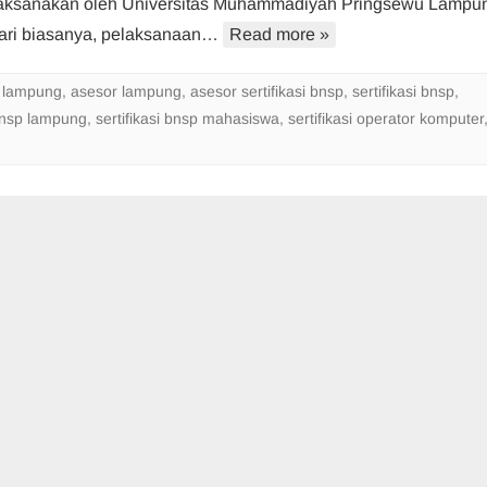
laksanakan oleh Universitas Muhammadiyah Pringsewu Lampu
Universitas
ari biasanya, pelaksanaan…
Read more »
Muhammadiyah
Pringsewu
Lampung
 lampung
,
asesor lampung
,
asesor sertifikasi bnsp
,
sertifikasi bnsp
,
 bnsp lampung
,
sertifikasi bnsp mahasiswa
,
sertifikasi operator komputer