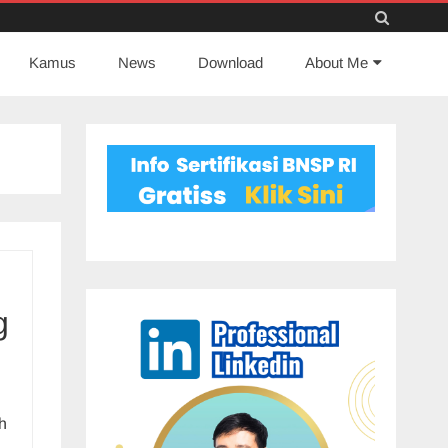
Skip
Kamus
News
to
Download
About Me
content
g
h