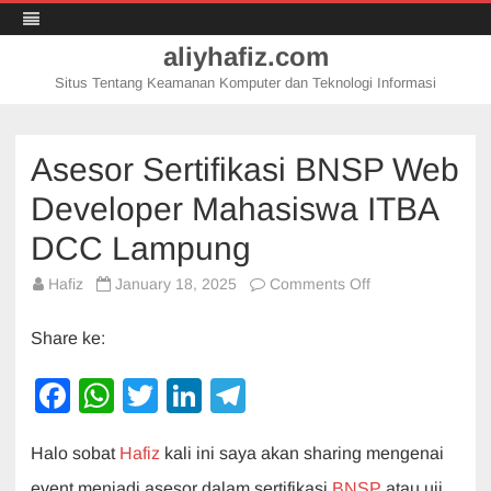
aliyhafiz.com
Situs Tentang Keamanan Komputer dan Teknologi Informasi
Skip
to
content
Asesor Sertifikasi BNSP Web
Developer Mahasiswa ITBA
DCC Lampung
on
Hafiz
January 18, 2025
Comments Off
Asesor
Sertifikasi
BNSP
Share ke:
Web
Developer
Mahasiswa
F
W
T
Li
T
ITBA
DCC
a
h
wi
n
el
Lampung
Halo sobat
Hafiz
kali ini saya akan sharing mengenai
c
at
tt
k
e
event menjadi asesor dalam sertifikasi
BNSP
atau uji