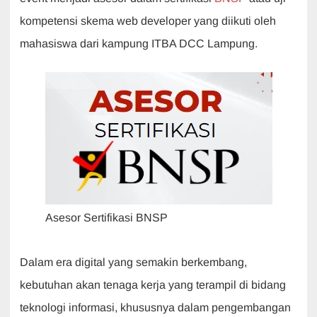
e
s
er
e
gr
kompetensi skema web developer yang diikuti oleh
b
A
dI
a
mahasiswa dari kampung ITBA DCC Lampung.
o
p
n
m
o
p
k
Asesor Sertifikasi BNSP
Dalam era digital yang semakin berkembang,
kebutuhan akan tenaga kerja yang terampil di bidang
teknologi informasi, khususnya dalam pengembangan