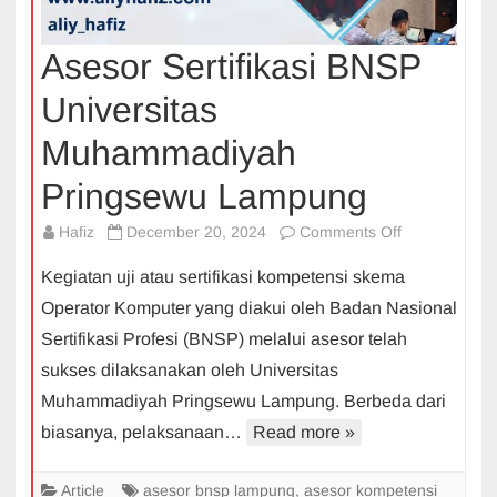
Asesor Sertifikasi BNSP
Universitas
Muhammadiyah
Pringsewu Lampung
on
Hafiz
December 20, 2024
Comments Off
Asesor
Kegiatan uji atau sertifikasi kompetensi skema
Sertifikasi
Operator Komputer yang diakui oleh Badan Nasional
BNSP
Sertifikasi Profesi (BNSP) melalui asesor telah
Universitas
sukses dilaksanakan oleh Universitas
Muhammadiy
Pringsewu
Muhammadiyah Pringsewu Lampung. Berbeda dari
Lampung
biasanya, pelaksanaan…
Read more »
Article
asesor bnsp lampung
,
asesor kompetensi