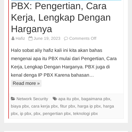
PBX: Pengertian, Cara
Kerja, Lengkap Dengan
Harganya
on
Hafiz
June 19, 2023
Comments Off
PBX:
Halo sobat aliy hafiz kali ini kita akan bahas
Pengertian,
mengenai apa itu PBX mulai dari Pengertian, Cara
Cara
Kerja, Lengkap Dengan Harganya. PBX juga di
Kerja,
kenal denga IP PBX Karena bahasan…
Lengkap
Dengan
Read more »
Harganya
Network Security
apa itu pbx
,
bagaimana pbx
,
biaya pbx
,
cara kerja pbx
,
fitur pbx
,
harga ip pbx
,
harga
pbx
,
ip pbx
,
pbx
,
pengertian pbx
,
teknologi pbx