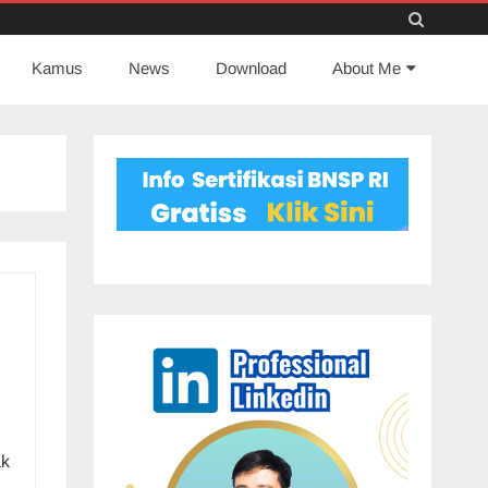
Skip
Kamus
News
to
Download
About Me
content
ak