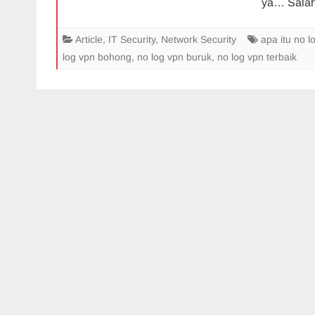
ya… Salah
Article
,
IT Security
,
Network Security
apa itu no l
log vpn bohong
,
no log vpn buruk
,
no log vpn terbaik