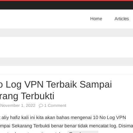
Home
Articles
o Log VPN Terbaik Sampai
rang Terbukti
on
November 1, 2022
1 Comment
10
 aliy hafiz kali ini kita akan bahas mengenai 10 No Log VPN
No
mpai Sekarang Terbukti benar benar tidak mencatat log. Disim
Log