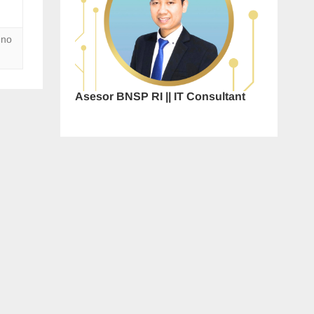
,
no
Asesor BNSP RI || IT Consultant