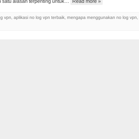
 satu alasan terpenting untuk…
Read more »
VPN
Terbaik
og vpn
,
aplikasi no log vpn terbaik
,
mengapa menggunakan no log vpn
Sampai
Sekarang
Terbukti