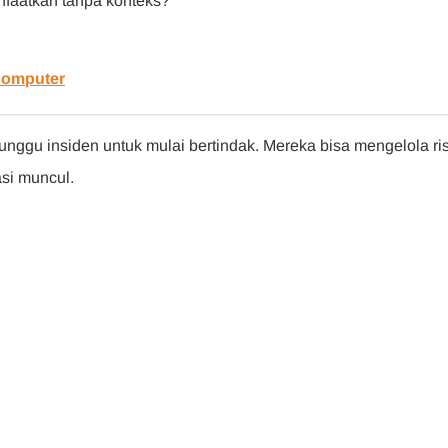
anfaatkan tanpa konteks?
Komputer
nggu insiden untuk mulai bertindak. Mereka bisa mengelola ri
asi muncul.