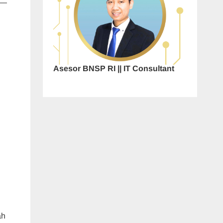
a—
Asesor BNSP RI || IT Consultant
ah