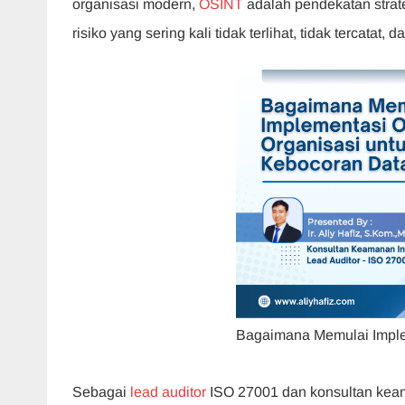
organisasi modern,
OSINT
adalah pendekatan strat
e
s
er
e
gr
risiko yang sering kali tidak terlihat, tidak tercatat
b
A
dI
a
o
p
n
m
o
p
k
Bagaimana Memulai Imple
Sebagai
lead auditor
ISO 27001 dan konsultan keam