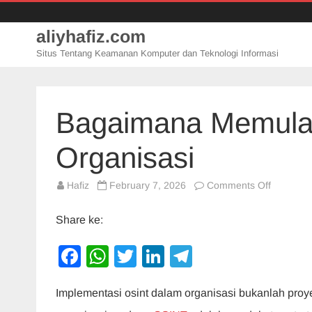
aliyhafiz.com
Situs Tentang Keamanan Komputer dan Teknologi Informasi
Bagaimana Memulai
Organisasi
on
Hafiz
February 7, 2026
Comments Off
Bagaima
Memulai
Implemen
Share ke:
OSINT
Di
Organisa
F
W
T
Li
T
a
h
wi
n
el
Implementasi osint dalam organisasi bukanlah proyek 
c
at
tt
k
e