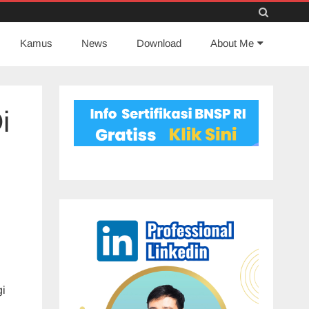
Skip
Kamus
News
to
Download
About Me
content
i
gi