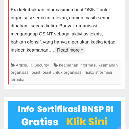
OSINT
Era keterbukaan informasimembuat OSINT untuk
untuk
organisasi semakin relevan, namun masih sering
Organisasi:
dipahami secara keliru. Banyak organisasi
Kebutuhan
menganggap OSINT sebagai aktivitas teknis,
Strategis
bahkan ofensif, yang hanya diperlukan ketika terjadi
insiden keamanan….
Read more »
Article
,
IT Security
keamanan informasi
,
keamanan
organisasi
,
osint
,
osint untuk organisasi
,
risiko informasi
terbuka