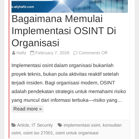
Bagaimana Memulai
Implementasi OSINT Di
Organisasi
on
Hafiz
February 7, 2026
Comments Off
Bagaimana
Implementasi osint dalam organisasi bukanlah
Memulai
proyek teknis, bukan pula aktivitas reaktif setelah
Implementasi
terjadi insiden. Bagi organisasi modern, OSINT
OSINT
adalah pendekatan strategis untuk memahami risiko
Di
Organisasi
yang muncul dari informasi terbuka—risiko yang…
Read more »
Article
,
IT Security
implementasi osint
,
konsultan
osint
,
osint iso 27001
,
osint untuk organisasi