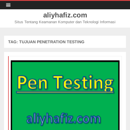
aliyhafiz.com
Situs Tentang Keamanan Komputer dan Teknologi Informasi
Skip
to
content
TAG:
TUJUAN PENETRATION TESTING