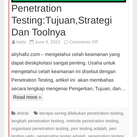
Penetration
Testing:Tujuan,Strategi
Dan Toolnya
on
Hafiz
June 9, 2022
Comments Off
Penetration
aliyhafiz.com – mengetahui celah keamanan yang
Testing:Tujuan,Strat
dapat dieskploitasi sangat penting. Usaha untuk
Dan
mengetahui celah keamanan ini disebut dengan
Toolnya
Penetration Testing. artikel ini akan membahas
secara lengkap mengenai Pengertian, Tujuan, dan…
Read more »
Article
berapa sering dilakukan penetration testing
,
langkah penetration testing
,
metode penetration testing
,
organisasi penetration testing
,
pen testing adalah
,
pen
testing yaitu
,
penetration tester adalah
,
penetration testing
,