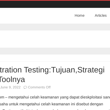
Home
Articles
ration Testing:Tujuan,Strategi
Toolnya
on
June 9, 2022
Comments Off
Penetration
com – mengetahui celah keamanan yang dapat dieskploitasi san
Testing:Tujuan,Strategi
Usaha untuk mengetahui celah keamanan ini disebut dengan
Dan