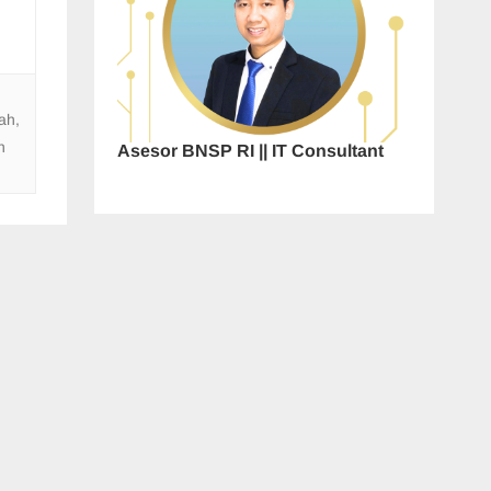
lah
,
n
Asesor BNSP RI || IT Consultant