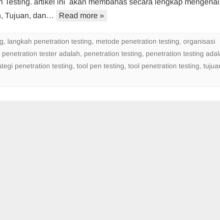
n Testing. artikel ini akan membahas secara lengkap mengenai
Toolnya
n, Tujuan, dan…
Read more »
ng
,
langkah penetration testing
,
metode penetration testing
,
organisasi
,
penetration tester adalah
,
penetration testing
,
penetration testing ada
ategi penetration testing
,
tool pen testing
,
tool penetration testing
,
tujua