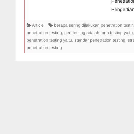
Penetratio
Pengertia
Article
berapa sering dilakukan penetration testi
penetration testing
,
pen testing adalah
,
pen testing yaitu
penetration testing yaitu
,
standar penetration testing
,
str
penetration testing