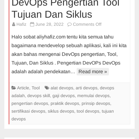
DevOps Pengertian Tool
Tujuan Dan Siklus
on
Hafiz
June 28, 2022
Comments Off
DevOps
Halo sobat aliyhafiz.com tentu kita semua tahu
Pengertian
bagaimana mendevelop sebuah aplikasi, kali ini kita
Tool
akan bahas mengenai DevOps pengertian, Tool,
Tujuan
Tujuan, Dan Siklus . Pengertian DevOPs DevOps
Dan
Siklus
adalah adalah pendekatan…
Read more »
Article
,
Tool
alat devops
,
arti devops
,
devops
adalah
,
devops skill
,
gaji devops
,
memulai devops
,
pengertian devops
,
praktik devops
,
prinsip devops
,
sertifikasi devops
,
siklus devops
,
tool devops
,
tujuan
devops