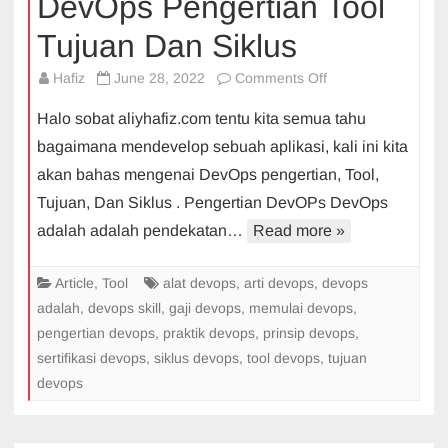
DevOps Pengertian Tool
Tujuan Dan Siklus
on
Hafiz
June 28, 2022
Comments Off
DevOps
Halo sobat aliyhafiz.com tentu kita semua tahu
Pengertian
bagaimana mendevelop sebuah aplikasi, kali ini kita
Tool
akan bahas mengenai DevOps pengertian, Tool,
Tujuan
Tujuan, Dan Siklus . Pengertian DevOPs DevOps
Dan
Siklus
adalah adalah pendekatan…
Read more »
Article
,
Tool
alat devops
,
arti devops
,
devops
adalah
,
devops skill
,
gaji devops
,
memulai devops
,
pengertian devops
,
praktik devops
,
prinsip devops
,
sertifikasi devops
,
siklus devops
,
tool devops
,
tujuan
devops