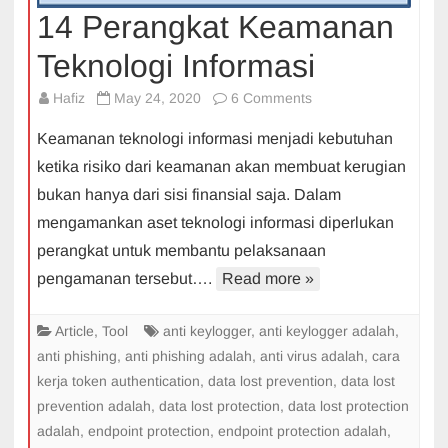
14 Perangkat Keamanan
Teknologi Informasi
on
Hafiz
May 24, 2020
6 Comments
14
Keamanan teknologi informasi menjadi kebutuhan
Perangkat
ketika risiko dari keamanan akan membuat kerugian
Keamanan
bukan hanya dari sisi finansial saja. Dalam
Teknologi
mengamankan aset teknologi informasi diperlukan
Informasi
perangkat untuk membantu pelaksanaan
pengamanan tersebut….
Read more »
Article
,
Tool
anti keylogger
,
anti keylogger adalah
,
anti phishing
,
anti phishing adalah
,
anti virus adalah
,
cara
kerja token authentication
,
data lost prevention
,
data lost
prevention adalah
,
data lost protection
,
data lost protection
adalah
,
endpoint protection
,
endpoint protection adalah
,