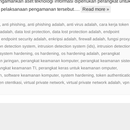
gamankan aset teknologi informasi diperlukan perangkat untu
Teknologi
pelaksanaan pengamanan tersebut….
Informasi
Read more »
,
anti phishing
,
anti phishing adalah
,
anti virus adalah
,
cara kerja token
 adalah
,
data lost protection
,
data lost protection adalah
,
endpoint
,
endpoint security adalah
,
enkripsi adalah
,
firewall adalah
,
fungsi proxy
ion detection system
,
intrusion detection system (ids)
,
intrusion detectio
 system hardening
,
os hardening
,
os hardening adalah
,
perangkat
n jaringan
,
perangkat keamanan komputer
,
perangkat keamanan sist
angkat keamanan TI
,
perangkat keras untuk keamanan omputer
,
h
,
software keamanan komputer
,
system hardening
,
token authenticati
en otentkasi
,
virtual private network
,
virtual private network adalah
,
vpn