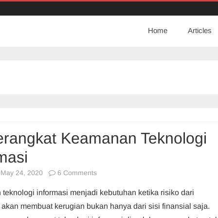
Home
Articles
erangkat Keamanan Teknologi
masi
on
May 24, 2020
6 Comments
14
eknologi informasi menjadi kebutuhan ketika risiko dari
Perangkat
kan membuat kerugian bukan hanya dari sisi finansial saja.
Keamanan