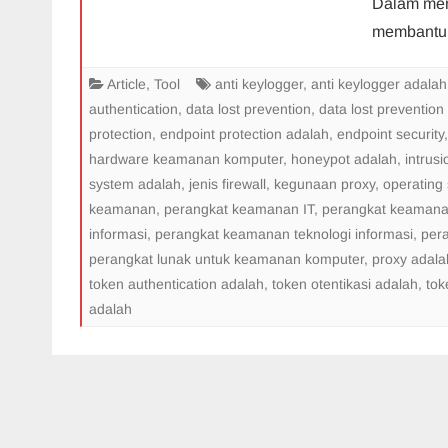
Dalam men
membantu 
Article
,
Tool
anti keylogger
,
anti keylogger adalah
authentication
,
data lost prevention
,
data lost prevention
protection
,
endpoint protection adalah
,
endpoint security
hardware keamanan komputer
,
honeypot adalah
,
intrus
system adalah
,
jenis firewall
,
kegunaan proxy
,
operating
keamanan
,
perangkat keamanan IT
,
perangkat keamana
informasi
,
perangkat keamanan teknologi informasi
,
per
perangkat lunak untuk keamanan komputer
,
proxy adala
token authentication adalah
,
token otentikasi adalah
,
tok
adalah