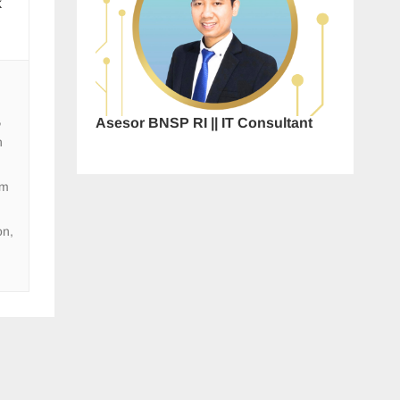
k
,
Asesor BNSP RI || IT Consultant
n
em
on
,