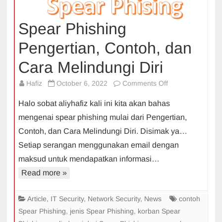
Spear Phishing
Pengertian, Contoh, dan
Cara Melindungi Diri
on
Hafiz
October 6, 2022
Comments Off
Spear
Halo sobat aliyhafiz kali ini kita akan bahas
Phishing
mengenai spear phishing mulai dari Pengertian,
Pengertian,
Contoh, dan Cara Melindungi Diri. Disimak ya…
Contoh,
Setiap serangan menggunakan email dengan
dan
Cara
maksud untuk mendapatkan informasi…
Melindungi
Read more »
Diri
Article
,
IT Security
,
Network Security
,
News
contoh
Spear Phishing
,
jenis Spear Phishing
,
korban Spear