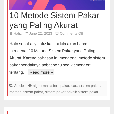
10 Metode Sistem Pakar
yang Paling Akurat
on
Hafiz
June 22, 2023
Comments Off
10
Halo sobat aliy hafiz kali ini kita akan bahas
Metode
mengenai 10 Metode Sistem Pakar yang Paling
Sistem
Akurat. Karena bahasan ini mengenai metode sistem
Pakar
pakar hendaknya sobat perlu sedikit mengerti
yang
Paling
tentang…
Read more »
Akurat
Article
algoritma sistem pakar
,
cara sistem pakar
,
metode sistem pakar
,
sistem pakar
,
teknik sistem pakar