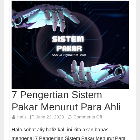
7 Pengertian Sistem
Pakar Menurut Para Ahli
on
Hafiz
June 22, 2023
Comments Off
7
Halo sobat aliy hafiz kali ini kita akan bahas
Pengertian
mengenai 7 Pengertian Sistem Pakar Menurut Para
Sistem