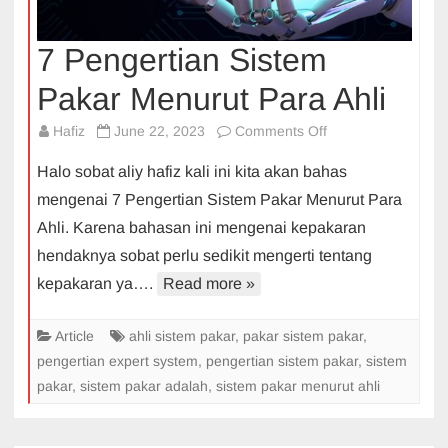
7 Pengertian Sistem
Pakar Menurut Para Ahli
on
Hafiz
June 22, 2023
Comments Off
7
Halo sobat aliy hafiz kali ini kita akan bahas
Pengertian
mengenai 7 Pengertian Sistem Pakar Menurut Para
Sistem
Ahli. Karena bahasan ini mengenai kepakaran
Pakar
hendaknya sobat perlu sedikit mengerti tentang
Menurut
Para
kepakaran ya….
Read more »
Ahli
Article
ahli sistem pakar
,
pakar sistem pakar
,
pengertian expert system
,
pengertian sistem pakar
,
sistem
pakar
,
sistem pakar adalah
,
sistem pakar menurut ahli