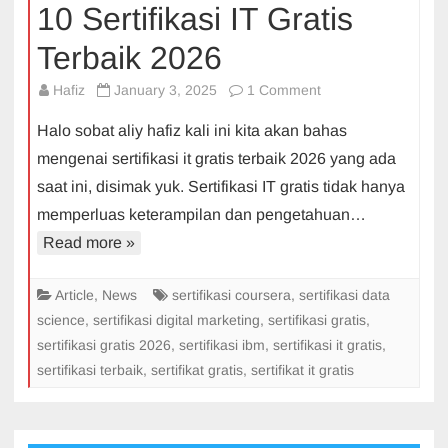
10 Sertifikasi IT Gratis
Terbaik 2026
on
Hafiz
January 3, 2025
1 Comment
10
Halo sobat aliy hafiz kali ini kita akan bahas
Sertifikasi
mengenai sertifikasi it gratis terbaik 2026 yang ada
IT
saat ini, disimak yuk. Sertifikasi IT gratis tidak hanya
Gratis
memperluas keterampilan dan pengetahuan…
Terbaik
2026
Read more »
Article
,
News
sertifikasi coursera
,
sertifikasi data
science
,
sertifikasi digital marketing
,
sertifikasi gratis
,
sertifikasi gratis 2026
,
sertifikasi ibm
,
sertifikasi it gratis
,
sertifikasi terbaik
,
sertifikat gratis
,
sertifikat it gratis