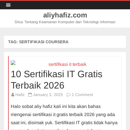
aliyhafiz.com
Situs Tentang Keamanan Komputer dan Teknologi Informasi
Skip
to
content
TAG:
SERTIFIKASI COURSERA
10 Sertifikasi IT Gratis
Terbaik 2026
on
Hafiz
January 3, 2025
1 Comment
10
Halo sobat aliy hafiz kali ini kita akan bahas
Sertifikasi
mengenai sertifikasi it gratis terbaik 2026 yang ada
IT
saat ini, disimak yuk. Sertifikasi IT gratis tidak hanya
Gratis