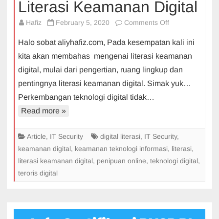
Literasi Keamanan Digital
on
Hafiz
February 5, 2020
Comments Off
Literasi
Halo sobat aliyhafiz.com, Pada kesempatan kali ini
Keamanan
kita akan membahas mengenai literasi keamanan
Digital
digital, mulai dari pengertian, ruang lingkup dan
pentingnya literasi keamanan digital. Simak yuk…
Perkembangan teknologi digital tidak…
Read more »
Article
,
IT Security
digital literasi
,
IT Security
,
keamanan digital
,
keamanan teknologi informasi
,
literasi
,
literasi keamanan digital
,
penipuan online
,
teknologi digital
,
teroris digital