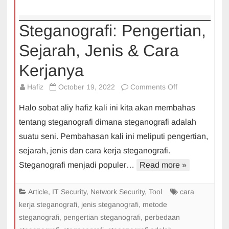
Steganografi: Pengertian,
Sejarah, Jenis & Cara
Kerjanya
on
Hafiz
October 19, 2022
Comments Off
Steganografi:
Halo sobat aliy hafiz kali ini kita akan membahas
Pengertian,
tentang steganografi dimana steganografi adalah
Sejarah,
suatu seni. Pembahasan kali ini meliputi pengertian,
Jenis
sejarah, jenis dan cara kerja steganografi.
&
Cara
Steganografi menjadi populer…
Read more »
Kerjanya
Article
,
IT Security
,
Network Security
,
Tool
cara
kerja steganografi
,
jenis steganografi
,
metode
steganografi
,
pengertian steganografi
,
perbedaan