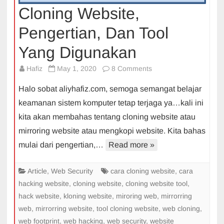
Cloning Website,
Pengertian, Dan Tool
Yang Digunakan
on
Hafiz
May 1, 2020
8 Comments
Cloning
Halo sobat aliyhafiz.com, semoga semangat belajar
Website,
keamanan sistem komputer tetap terjaga ya…kali ini
Pengertian,
kita akan membahas tentang cloning website atau
Dan
mirroring website atau mengkopi website. Kita bahas
Tool
Yang
mulai dari pengertian,…
Read more »
Digunakan
Article
,
Web Security
cara cloning website
,
cara
hacking website
,
cloning website
,
cloning website tool
,
hack website
,
kloning website
,
miroring web
,
mirrorring
web
,
mirrorring website
,
tool cloning website
,
web cloning
,
web footprint
,
web hacking
,
web security
,
website