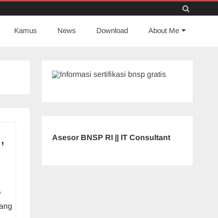
Skip
Kamus
News
to
Download
About Me
content
,
Asesor BNSP RI || IT Consultant
e
tang