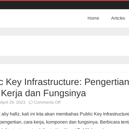
Home
Articles
c Key Infrastructure: Pengertian
 Kerja dan Fungsinya
on
April 29, 2023
Comments Off
Public
 aliy hafiz, kali ini kita akan membahas Public Key Infrastructur
Key
 pengertian, cara kerja, komponen dan fungsinya. Berbicara ten
Infrastructure: