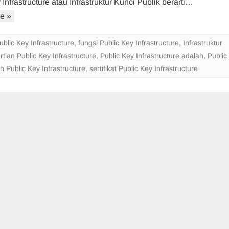
Infrastructure atau Infrastruktur Kunci Publik berarti…
Pengertian,
e »
Cara
Kerja
dan
ublic Key Infrastructure
,
fungsi Public Key Infrastructure
,
Infrastruktur
Fungsinya
tian Public Key Infrastructure
,
Public Key Infrastructure adalah
,
Public
h Public Key Infrastructure
,
sertifikat Public Key Infrastructure