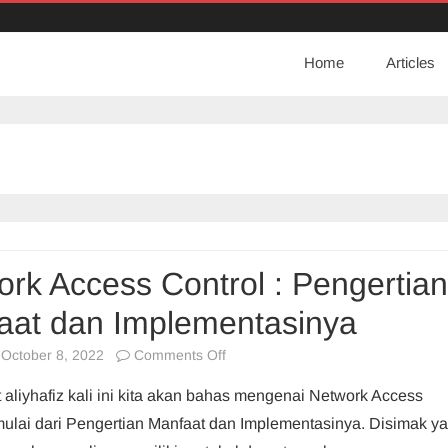
Home
Articles
rk Access Control : Pengertian
aat dan Implementasinya
on
October 8, 2022
Comments Off
Network
 aliyhafiz kali ini kita akan bahas mengenai Network Access
Access
mulai dari Pengertian Manfaat dan Implementasinya. Disimak ya
Control