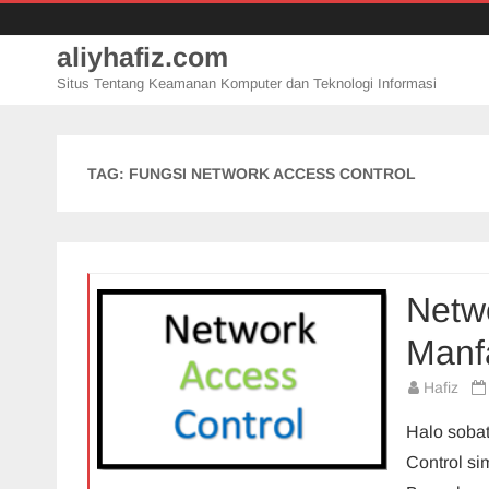
aliyhafiz.com
Situs Tentang Keamanan Komputer dan Teknologi Informasi
TAG:
FUNGSI NETWORK ACCESS CONTROL
Netwo
Manf
Hafiz
Halo sobat
Control si