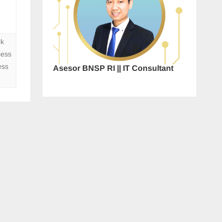
rk
cess
ess
Asesor BNSP RI || IT Consultant