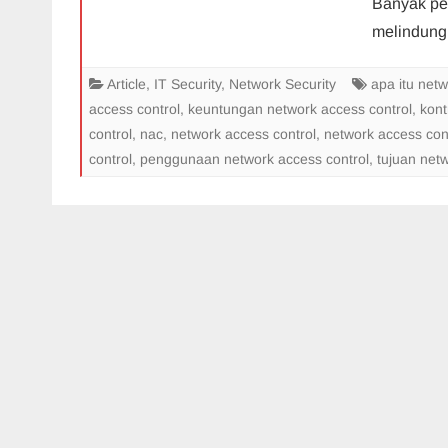
Banyak pe
melindun
Article
,
IT Security
,
Network Security
apa itu netw
access control
,
keuntungan network access control
,
kont
control
,
nac
,
network access control
,
network access con
control
,
penggunaan network access control
,
tujuan net