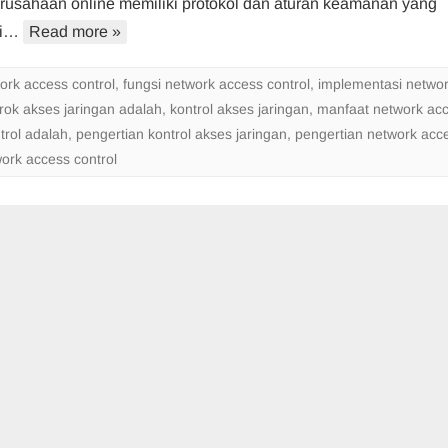
rusahaan online memiliki protokol dan aturan keamanan yang
:
gi…
Read more »
Pengertian
Manfaat
dan
ork access control
,
fungsi network access control
,
implementasi netwo
Implementasinya
rok akses jaringan adalah
,
kontrol akses jaringan
,
manfaat network ac
trol adalah
,
pengertian kontrol akses jaringan
,
pengertian network acc
work access control