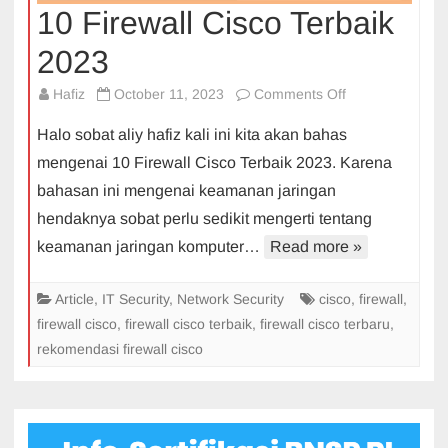
10 Firewall Cisco Terbaik
2023
on
Hafiz
October 11, 2023
Comments Off
10
Halo sobat aliy hafiz kali ini kita akan bahas
Firewall
mengenai 10 Firewall Cisco Terbaik 2023. Karena
Cisco
bahasan ini mengenai keamanan jaringan
Terbaik
hendaknya sobat perlu sedikit mengerti tentang
2023
keamanan jaringan komputer…
Read more »
Article
,
IT Security
,
Network Security
cisco
,
firewall
,
firewall cisco
,
firewall cisco terbaik
,
firewall cisco terbaru
,
rekomendasi firewall cisco