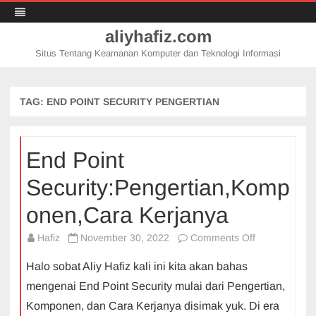
aliyhafiz.com
Situs Tentang Keamanan Komputer dan Teknologi Informasi
Skip
to
content
TAG:
END POINT SECURITY PENGERTIAN
End Point
Security:Pengertian,Komp
onen,Cara Kerjanya
on
Hafiz
November 30, 2022
Comments Off
End
Halo sobat Aliy Hafiz kali ini kita akan bahas
Point
mengenai End Point Security mulai dari Pengertian,
Security:Pen
Komponen, dan Cara Kerjanya disimak yuk. Di era
Kerjanya