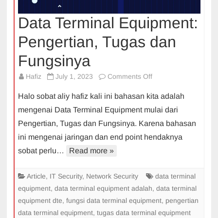
Data Terminal Equipment:
Pengertian, Tugas dan
Fungsinya
on
Hafiz
July 1, 2023
Comments Off
Data
Halo sobat aliy hafiz kali ini bahasan kita adalah
Terminal
mengenai Data Terminal Equipment mulai dari
Equipment:
Pengertian, Tugas dan Fungsinya. Karena bahasan
Pengertian,
ini mengenai jaringan dan end point hendaknya
Tugas
dan
sobat perlu…
Read more »
Fungsinya
Article
,
IT Security
,
Network Security
data terminal
equipment
,
data terminal equipment adalah
,
data terminal
equipment dte
,
fungsi data terminal equipment
,
pengertian
data terminal equipment
,
tugas data terminal equipment