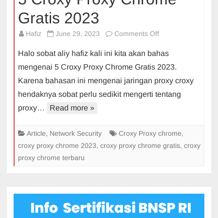
Gratis 2023
on
Hafiz
June 29, 2023
Comments Off
5
Halo sobat aliy hafiz kali ini kita akan bahas
Croxy
mengenai 5 Croxy Proxy Chrome Gratis 2023.
Proxy
Karena bahasan ini mengenai jaringan proxy croxy
Chrome
hendaknya sobat perlu sedikit mengerti tentang
Gratis
2023
proxy…
Read more »
Article
,
Network Security
Croxy Proxy chrome
,
croxy proxy chrome 2023
,
croxy proxy chrome gratis
,
croxy
proxy chrome terbaru