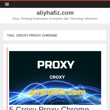
aliyhafiz.com
Situs Tentang Keamanan Komputer dan Teknologi Informasi
Skip
to
content
TAG:
CROXY PROXY CHROME
5 Croxy Proxy Chrome