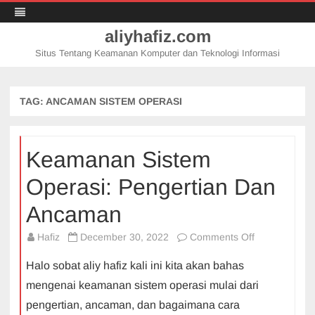
aliyhafiz.com
Situs Tentang Keamanan Komputer dan Teknologi Informasi
Skip
to
content
TAG:
ANCAMAN SISTEM OPERASI
Keamanan Sistem
Operasi: Pengertian Dan
Ancaman
on
Hafiz
December 30, 2022
Comments Off
Keamanan
Halo sobat aliy hafiz kali ini kita akan bahas
Sistem
mengenai keamanan sistem operasi mulai dari
Operasi:
pengertian, ancaman, dan bagaimana cara
Pengertian