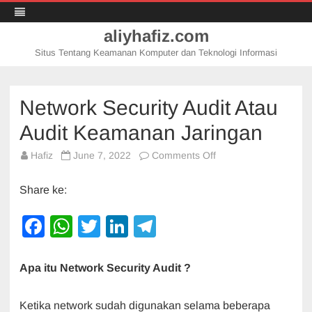
aliyhafiz.com
Situs Tentang Keamanan Komputer dan Teknologi Informasi
Skip
to
content
Network Security Audit Atau
Audit Keamanan Jaringan
on
Hafiz
June 7, 2022
Comments Off
Network
Security
Audit
Share ke:
Atau
Audit
Keamanan
F
W
T
Li
T
Jaringan
a
h
wi
n
el
c
at
tt
k
e
Apa itu Network Security Audit ?
e
s
er
e
gr
Ketika network sudah digunakan selama beberapa