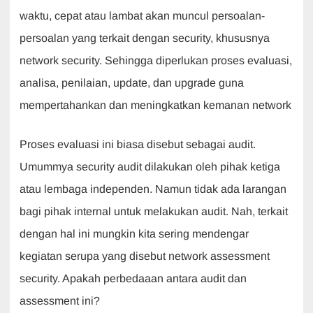
b
A
dI
a
waktu, cepat atau lambat akan muncul persoalan-
o
p
n
m
persoalan yang terkait dengan security, khususnya
o
p
network security. Sehingga diperlukan proses evaluasi,
k
analisa, penilaian, update, dan upgrade guna
mempertahankan dan meningkatkan kemanan network
Proses evaluasi ini biasa disebut sebagai audit.
Umummya security audit dilakukan oleh pihak ketiga
atau lembaga independen. Namun tidak ada larangan
bagi pihak internal untuk melakukan audit. Nah, terkait
dengan hal ini mungkin kita sering mendengar
kegiatan serupa yang disebut network assessment
security. Apakah perbedaaan antara audit dan
assessment ini?