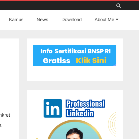
Skip
Kamus
News
to
Download
About Me
content
nkret
n.