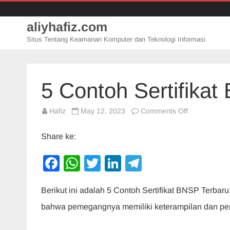
aliyhafiz.com
Situs Tentang Keamanan Komputer dan Teknologi Informasi
5 Contoh Sertifika
on
Hafiz
May 12, 2023
Comments Off
5
Contoh
Sertifikat
Share ke:
BNSP
Terbaru
F
W
T
Li
T
a
h
wi
n
el
Berikut ini adalah 5 Contoh Sertifikat BNSP Terbar
c
at
tt
k
e
bahwa pemegangnya memiliki keterampilan dan peng
e
s
er
e
gr
b
A
dI
a