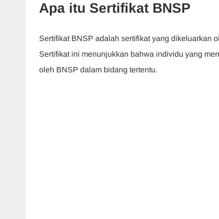
Apa itu Sertifikat BNSP
o
p
n
m
o
p
Sertifikat BNSP adalah sertifikat yang dikeluarkan 
k
Sertifikat ini menunjukkan bahwa individu yang m
oleh BNSP dalam bidang tertentu.