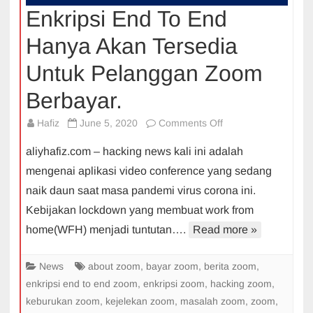
Enkripsi End To End
Hanya Akan Tersedia
Untuk Pelanggan Zoom
Berbayar.
on
Hafiz
June 5, 2020
Comments Off
Enkripsi
aliyhafiz.com – hacking news kali ini adalah
End
mengenai aplikasi video conference yang sedang
To
naik daun saat masa pandemi virus corona ini.
End
Kebijakan lockdown yang membuat work from
Hanya
Akan
home(WFH) menjadi tuntutan….
Read more »
Tersedia
Untuk
News
about zoom
,
bayar zoom
,
berita zoom
,
Pelanggan
enkripsi end to end zoom
,
enkripsi zoom
,
hacking zoom
,
Zoom
keburukan zoom
,
kejelekan zoom
,
masalah zoom
,
zoom
,