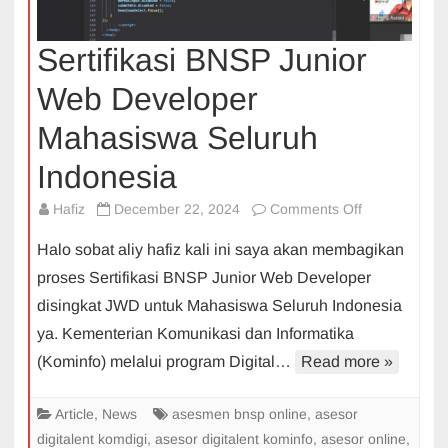
Sertifikasi BNSP Junior
Web Developer
Mahasiswa Seluruh
Indonesia
on
Hafiz
December 22, 2024
Comments Off
Sertifikasi
Halo sobat aliy hafiz kali ini saya akan membagikan
BNSP
proses Sertifikasi BNSP Junior Web Developer
Junior
disingkat JWD untuk Mahasiswa Seluruh Indonesia
Web
ya. Kementerian Komunikasi dan Informatika
Developer
Mahasiswa
(Kominfo) melalui program Digital…
Read more »
Seluruh
Indonesia
Article
,
News
asesmen bnsp online
,
asesor
digitalent komdigi
,
asesor digitalent kominfo
,
asesor online
,