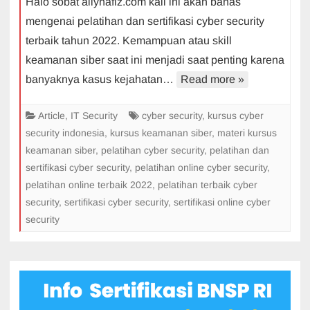
Halo sobat aliyhafiz.com kali ini akan bahas
Pelatihan
mengenai pelatihan dan sertifikasi cyber security
dan
terbaik tahun 2022. Kemampuan atau skill
Sertifikasi
keamanan siber saat ini menjadi saat penting karena
Online
Cyber
banyaknya kasus kejahatan…
Read more »
Security
Terbaik
Article
,
IT Security
cyber security
,
kursus cyber
2022
security indonesia
,
kursus keamanan siber
,
materi kursus
keamanan siber
,
pelatihan cyber security
,
pelatihan dan
sertifikasi cyber security
,
pelatihan online cyber security
,
pelatihan online terbaik 2022
,
pelatihan terbaik cyber
security
,
sertifikasi cyber security
,
sertifikasi online cyber
security