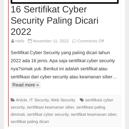
16 Sertifikat Cyber
Security Paling Dicari
2022
on
Hafiz
November 11, 2022
Comments Off
16
Sertifikat Cyber Security yang paling dicari tahun
Sertifikat
2022 ada 16 jenis. Apa saja sertifikat cyber security
Cyber
nya?simak yuk. Berikut ini adalah sertifikat atau
Security
sertifikasi dari cyber security atau keamanan siber…
Paling
Dicari
Read more »
2022
Article
,
IT Security
,
Web Security
sertifikasi cyber
security
,
sertifikasi keamanan siber
,
sertifikasi paling
diminati
,
sertifikat cyber security
,
sertifikat keamanan siber
,
sertifikat paling dicari