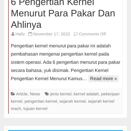
6 Pengertian Kernel
Menurut Para Pakar Dan
Ahlinya
on
Hafiz
November 17, 2022
Comments Off
6
Pengertian kernel menurut para pakar ini adalah
Pengertian
pembahasan mengenai pengertian kernel pada
Kernel
sistem operasi. Ada 6 pengertian menurut para pakar
Menurut
secara bahasa, yuk disimak. Pengertian Kernel
Para
Pakar
Pengertian Kernel Menurut Kamus…
Read more »
Dan
Ahlinya
Article
,
News
jenis kernel
,
kernel adalah
,
pekerjaan
kernel
,
pengertian kernel
,
sejarah kernel
,
sejarah kernel
mach
,
tujuan kernel