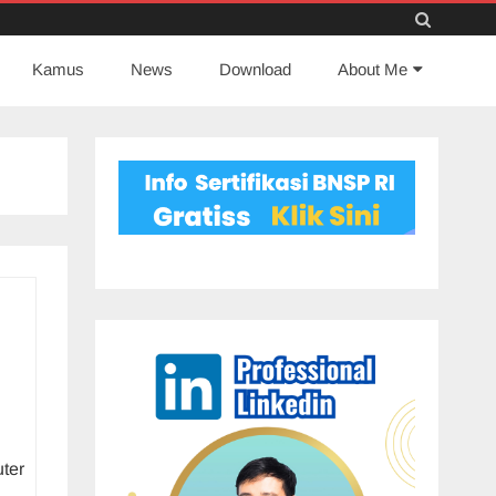
Skip
Kamus
News
to
Download
About Me
content
ter