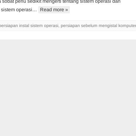
sobat perlu sedikit mengerti tentang sistem operasi dan
Menginstal
sistem operasi…
Read more »
Komputer
persiapan instal sistem operasi
,
persiapan sebelum mengistal kompute