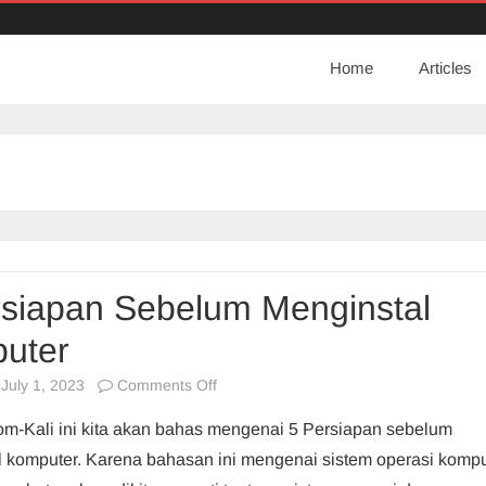
Home
Articles
rsiapan Sebelum Menginstal
uter
on
July 1, 2023
Comments Off
5
com-Kali ini kita akan bahas mengenai 5 Persiapan sebelum
Persiapan
 komputer. Karena bahasan ini mengenai sistem operasi kompu
Sebelum