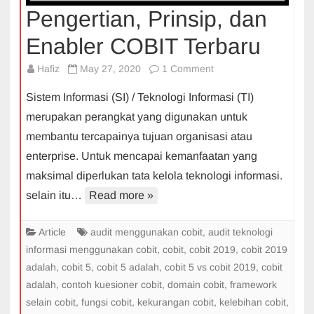
Pengertian, Prinsip, dan
Enabler COBIT Terbaru
on
Hafiz
May 27, 2020
1 Comment
Pengertian,
Sistem Informasi (SI) / Teknologi Informasi (TI)
Prinsip,
merupakan perangkat yang digunakan untuk
dan
membantu tercapainya tujuan organisasi atau
Enabler
enterprise. Untuk mencapai kemanfaatan yang
COBIT
Terbaru
maksimal diperlukan tata kelola teknologi informasi.
selain itu…
Read more »
Article
audit menggunakan cobit
,
audit teknologi
informasi menggunakan cobit
,
cobit
,
cobit 2019
,
cobit 2019
adalah
,
cobit 5
,
cobit 5 adalah
,
cobit 5 vs cobit 2019
,
cobit
adalah
,
contoh kuesioner cobit
,
domain cobit
,
framework
selain cobit
,
fungsi cobit
,
kekurangan cobit
,
kelebihan cobit
,