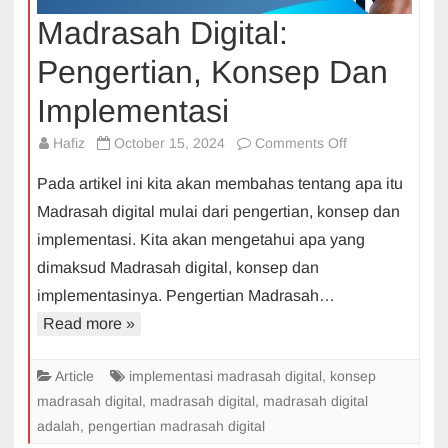
Madrasah Digital:
Pengertian, Konsep Dan
Implementasi
on
Hafiz
October 15, 2024
Comments Off
Madrasah
Pada artikel ini kita akan membahas tentang apa itu
Digital:
Madrasah digital mulai dari pengertian, konsep dan
Pengertian,
implementasi. Kita akan mengetahui apa yang
Konsep
dimaksud Madrasah digital, konsep dan
Dan
Implementasi
implementasinya. Pengertian Madrasah…
Read more »
Article
implementasi madrasah digital
,
konsep
madrasah digital
,
madrasah digital
,
madrasah digital
adalah
,
pengertian madrasah digital