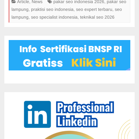
Article
,
News
pakar seo indonesia 2026
,
pakar seo
Ranking
lampung
,
praktisi seo indonesia
,
seo expert terbaru
,
seo
Website
lampung
,
seo specialist indonesia
,
teknikal seo 2026
di
Google