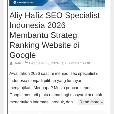
Aliy Hafiz SEO Specialist
Indonesia 2026
Membantu Strategi
Ranking Website di
Google
on
Hafiz
February 14, 2026
Comments Off
Aliy
Awal tahun 2026 saat ini menjadi seo specialist di
Hafiz
Indonesia menjadi pilihan yang lumayan
SEO
menjanjikan, Mengapa? Mesin pencari seperti
Specialist
Google menjadi pintu utama bagi masyarakat untuk
Indonesia
2026
menemukan informasi, produk, dan…
Read more »
Membantu
Strategi