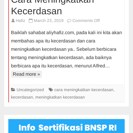
Kecerdasan
on
Hafiz
March 23, 2019
Comments Off
Cara
Baiklah sahabat aliyhafiz.com, pada kali ini kita akan
Meningkatkan
membahas apa itu kecerdasan dan cara
Kecerdasan
meningkatkan kecerdasan ya.. Sebelum berbicara
tentang meningkatkan kecerdasan, ada baiknya
berbicara apa itu kecerdasan, menurut Alfred…
Read more »
Uncategorized
cara meningkatkan kecerdasan
,
kecerdasan
,
meningkatkan kecerdasan