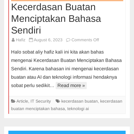
Kecerdasan Buatan
Menciptakan Bahasa
Sendiri
on
Hafiz
August 6, 2023
Comments Off
Kecerdasan
Halo sobat aliy hafiz kali ini kita akan bahas
Buatan
mengenai Kecerdasan Buatan Menciptakan Bahasa
Menciptakan
Sendiri. Karena bahasan ini mengenai kecerdasan
Bahasa
buatan atau AI dan teknologi informasi hendaknya
Sendiri
sobat perlu sedikit…
Read more »
Article
,
IT Security
kecerdasan buatan
,
kecerdasan
buatan menciptakan bahasa
,
teknologi ai