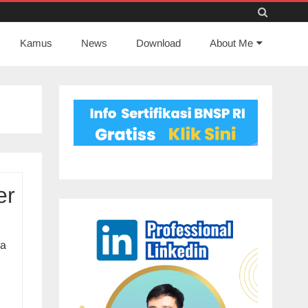
Skip
Kamus
News
to
Download
About Me
content
er
ya