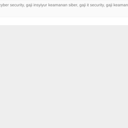
cyber security
,
gaji insyiyur keamanan siber
,
gaji it security
,
gaji keama