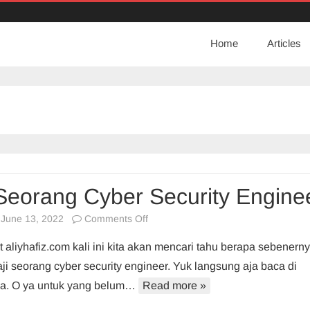
Home
Articles
Seorang Cyber Security Engine
on
June 13, 2022
Comments Off
Gaji
 aliyhafiz.com kali ini kita akan mencari tahu berapa sebenern
Seorang
ji seorang cyber security engineer. Yuk langsung aja baca di
Cyber
i ya. O ya untuk yang belum…
Read more »
Security
Engineer