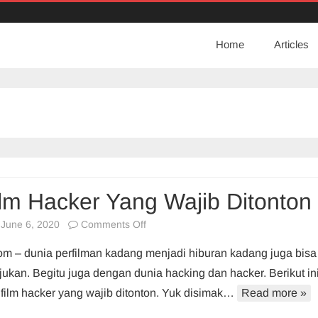
Home
Articles
lm Hacker Yang Wajib Ditonton
on
June 6, 2020
Comments Off
16
com – dunia perfilman kadang menjadi hiburan kadang juga bisa
Film
jukan. Begitu juga dengan dunia hacking dan hacker. Berikut in
Hacker
t film hacker yang wajib ditonton. Yuk disimak…
Read more »
Yang
Wajib