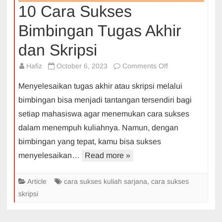
10 Cara Sukses
Bimbingan Tugas Akhir
dan Skripsi
on
Hafiz
October 6, 2023
Comments Off
10
Menyelesaikan tugas akhir atau skripsi melalui
Cara
bimbingan bisa menjadi tantangan tersendiri bagi
Sukses
setiap mahasiswa agar menemukan cara sukses
Bimbingan
dalam menempuh kuliahnya. Namun, dengan
Tugas
Akhir
bimbingan yang tepat, kamu bisa sukses
dan
menyelesaikan…
Read more »
Skripsi
Article
cara sukses kuliah sarjana
,
cara sukses
skripsi