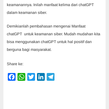
keamanannya. Inilah manfaat kelima dari chatGPT
dalam keamanan siber.
Demikianlah pembahasan mengenai Manfaat
chatGPT untuk keamanan siber. Mudah mudahan kita
bisa menggunakan chatGPT untuk hal positif dan
berguna bagi masyarakat.
Share ke:
F
W
T
Li
T
a
h
wi
n
el
c
at
tt
k
e
e
s
er
e
gr
b
A
dI
a