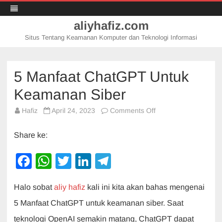
aliyhafiz.com
Situs Tentang Keamanan Komputer dan Teknologi Informasi
Skip
to
content
5 Manfaat ChatGPT Untuk
Keamanan Siber
on
Hafiz
April 24, 2023
Comments Off
5
Manfaat
ChatGPT
Share ke:
Untuk
Keamanan
Siber
F
W
T
Li
T
a
h
wi
n
el
Halo sobat
aliy hafiz
kali ini kita akan bahas mengenai
c
at
tt
k
e
5 Manfaat ChatGPT untuk keamanan siber. Saat
e
s
er
e
gr
teknologi OpenAI semakin matang, ChatGPT dapat