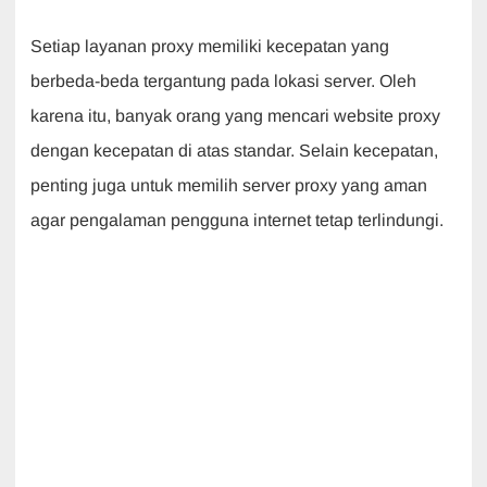
Setiap layanan proxy memiliki kecepatan yang
berbeda-beda tergantung pada lokasi server. Oleh
karena itu, banyak orang yang mencari website proxy
dengan kecepatan di atas standar. Selain kecepatan,
penting juga untuk memilih server proxy yang aman
agar pengalaman pengguna internet tetap terlindungi.