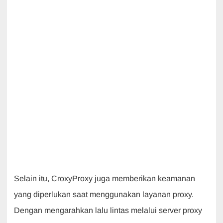
Selain itu, CroxyProxy juga memberikan keamanan
yang diperlukan saat menggunakan layanan proxy.
Dengan mengarahkan lalu lintas melalui server proxy