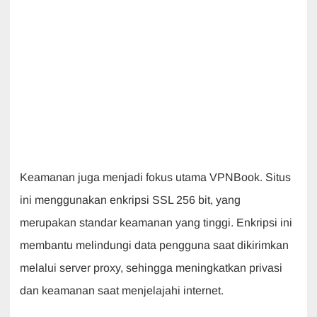
Keamanan juga menjadi fokus utama VPNBook. Situs
ini menggunakan enkripsi SSL 256 bit, yang
merupakan standar keamanan yang tinggi. Enkripsi ini
membantu melindungi data pengguna saat dikirimkan
melalui server proxy, sehingga meningkatkan privasi
dan keamanan saat menjelajahi internet.