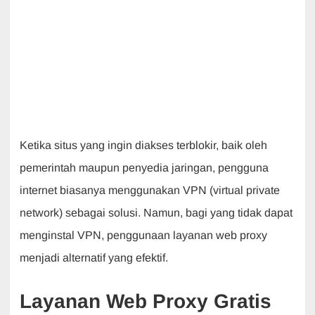
Ketika situs yang ingin diakses terblokir, baik oleh
pemerintah maupun penyedia jaringan, pengguna
internet biasanya menggunakan VPN (virtual private
network) sebagai solusi. Namun, bagi yang tidak dapat
menginstal VPN, penggunaan layanan web proxy
menjadi alternatif yang efektif.
Layanan Web Proxy Gratis