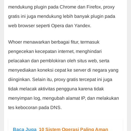
mendukung plugin pada Chrome dan Firefox, proxy
gratis ini juga mendukung lebih banyak plugin pada
web browser seperti Opera dan Yandex.
Whoer menawarkan berbagai fitur, termasuk
pengecekan kecepatan internet, menghindari
pelacakan dan pemblokiran oleh situs web, serta
menyediakan koneksi cepat ke server di negara yang
diinginkan. Selain itu, proxy gratis tercepat ini juga
tidak melacak aktivitas pengguna karena tidak
menyimpan log, mengubah alamat IP, dan melakukan
tes kebocoran pada DNS.
Baca Juga
10 Sistem Operasi Paling Aman