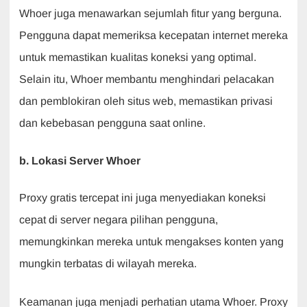
Whoer juga menawarkan sejumlah fitur yang berguna.
Pengguna dapat memeriksa kecepatan internet mereka
untuk memastikan kualitas koneksi yang optimal.
Selain itu, Whoer membantu menghindari pelacakan
dan pemblokiran oleh situs web, memastikan privasi
dan kebebasan pengguna saat online.
b. Lokasi Server Whoer
Proxy gratis tercepat ini juga menyediakan koneksi
cepat di server negara pilihan pengguna,
memungkinkan mereka untuk mengakses konten yang
mungkin terbatas di wilayah mereka.
Keamanan juga menjadi perhatian utama Whoer. Proxy