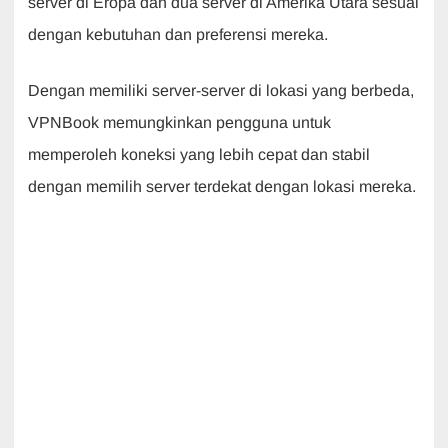
server di Eropa dan dua server di Amerika Utara sesuai
dengan kebutuhan dan preferensi mereka.
Dengan memiliki server-server di lokasi yang berbeda,
VPNBook memungkinkan pengguna untuk
memperoleh koneksi yang lebih cepat dan stabil
dengan memilih server terdekat dengan lokasi mereka.