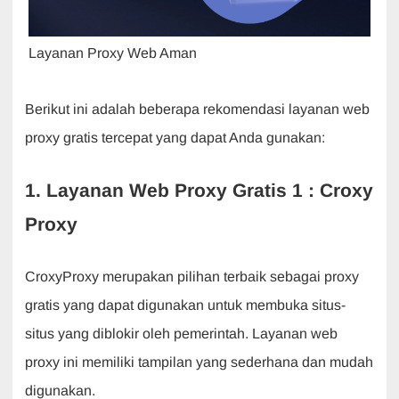
Layanan Proxy Web Aman
Berikut ini adalah beberapa rekomendasi layanan web
proxy gratis tercepat yang dapat Anda gunakan:
1. Layanan Web Proxy Gratis 1 : Croxy
Proxy
CroxyProxy merupakan pilihan terbaik sebagai proxy
gratis yang dapat digunakan untuk membuka situs-
situs yang diblokir oleh pemerintah. Layanan web
proxy ini memiliki tampilan yang sederhana dan mudah
digunakan.