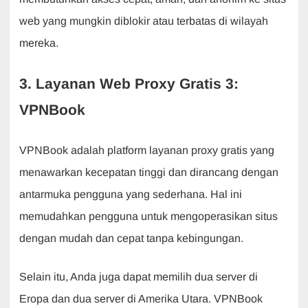
web yang mungkin diblokir atau terbatas di wilayah
mereka.
3. Layanan Web Proxy Gratis 3:
VPNBook
VPNBook adalah platform layanan proxy gratis yang
menawarkan kecepatan tinggi dan dirancang dengan
antarmuka pengguna yang sederhana. Hal ini
memudahkan pengguna untuk mengoperasikan situs
dengan mudah dan cepat tanpa kebingungan.
Selain itu, Anda juga dapat memilih dua server di
Eropa dan dua server di Amerika Utara. VPNBook