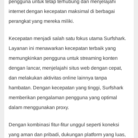
pengguna untuk tetap terhubung dan menjelajahi
internet dengan kecepatan maksimal di berbagai
perangkat yang mereka miliki.
Kecepatan menjadi salah satu fokus utama Surfshark.
Layanan ini menawarkan kecepatan terbaik yang
memungkinkan pengguna untuk streaming konten
dengan lancar, menjelajahi situs web dengan cepat,
dan melakukan aktivitas online lainnya tanpa
hambatan. Dengan kecepatan yang tinggi, Surfshark
memberikan pengalaman pengguna yang optimal
dalam menggunakan proxy.
Dengan kombinasi fitur-fitur unggul seperti koneksi
yang aman dan pribadi, dukungan platform yang luas,