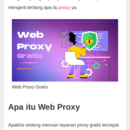
b
A
dI
a
mengerti tentang apa itu
proxy
ya.
o
p
n
m
o
p
k
Web Proxy Gratis
Apa itu Web Proxy
Apabila sedang mencari layanan proxy gratis tercepat