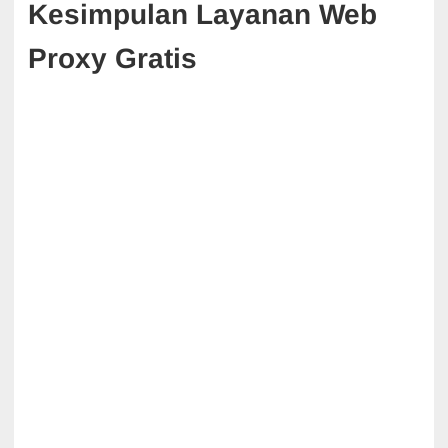
Kesimpulan Layanan Web
Proxy Gratis