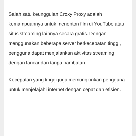
Salah satu keunggulan Croxy Proxy adalah
kemampuannya untuk menonton film di YouTube atau
situs streaming lainnya secara gratis. Dengan
menggunakan beberapa server berkecepatan tinggi,
pengguna dapat menjalankan aktivitas streaming
dengan lancar dan tanpa hambatan.
Kecepatan yang tinggi juga memungkinkan pengguna
untuk menjelajahi internet dengan cepat dan efisien.