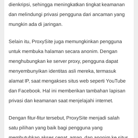
dienkripsi, sehingga meningkatkan tingkat keamanan
dan melindungi privasi pengguna dari ancaman yang
mungkin ada di jaringan.
Selain itu, ProxySite juga memungkinkan pengguna
untuk membuka halaman secara anonim. Dengan
menghubungkan ke server proxy, pengguna dapat
menyembunyikan identitas asli mereka, termasuk
alamat IP, saat mengakses situs web seperti YouTube
dan Facebook. Hal ini memberikan tambahan lapisan
privasi dan keamanan saat menjelajahi internet.
Dengan fitur-fitur tersebut, ProxySite menjadi salah
satu pilihan yang baik bagi pengguna yang
membutuhkan akses cepat, aman, dan anonim ke situs