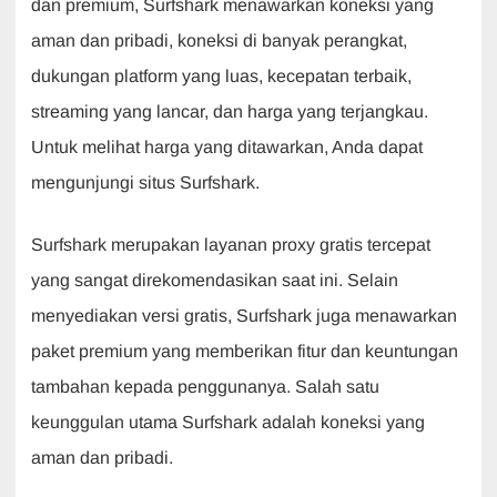
dan premium, Surfshark menawarkan koneksi yang
aman dan pribadi, koneksi di banyak perangkat,
dukungan platform yang luas, kecepatan terbaik,
streaming yang lancar, dan harga yang terjangkau.
Untuk melihat harga yang ditawarkan, Anda dapat
mengunjungi situs Surfshark.
Surfshark merupakan layanan proxy gratis tercepat
yang sangat direkomendasikan saat ini. Selain
menyediakan versi gratis, Surfshark juga menawarkan
paket premium yang memberikan fitur dan keuntungan
tambahan kepada penggunanya. Salah satu
keunggulan utama Surfshark adalah koneksi yang
aman dan pribadi.