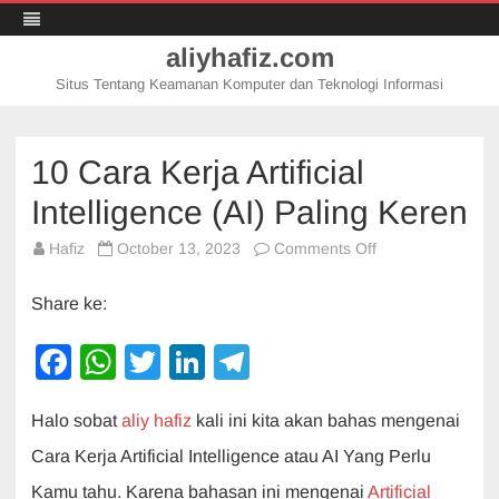
aliyhafiz.com
Situs Tentang Keamanan Komputer dan Teknologi Informasi
Skip
to
content
10 Cara Kerja Artificial
Intelligence (AI) Paling Keren
on
Hafiz
October 13, 2023
Comments Off
10
Cara
Kerja
Share ke:
Artificial
Intelligence
(AI)
F
W
T
Li
T
Paling
Keren
a
h
wi
n
el
Halo sobat
aliy hafiz
kali ini kita akan bahas mengenai
c
at
tt
k
e
Cara Kerja Artificial Intelligence atau AI Yang Perlu
e
s
er
e
gr
Kamu tahu. Karena bahasan ini mengenai
Artificial