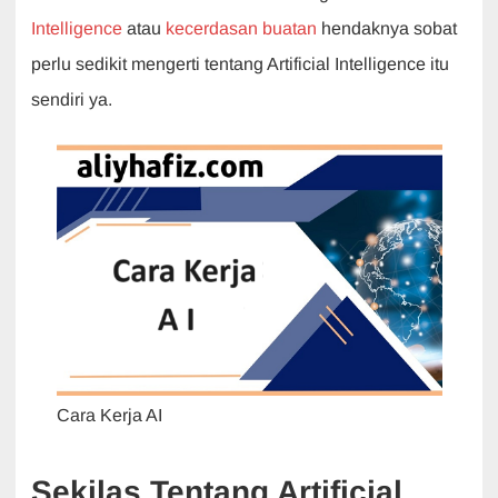
b
A
dI
a
Intelligence
atau
kecerdasan buatan
hendaknya sobat
o
p
n
m
perlu sedikit mengerti tentang Artificial Intelligence itu
o
p
sendiri ya.
k
Cara Kerja AI
Sekilas Tentang Artificial